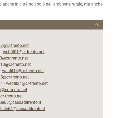
gò anche in città non solo nell’ambiente rurale, ma anche
07@cr-trento.net
 -
webfil01@cr-trento.net
3@cr-trento.net
l13@cr-trento.net
 -
webfil14@cr-trento.net
18@cr-trento.net
24 -
webfil24@cr-trento.net
6@cr-trento.net
r-trento.net
iale63@cassaditrento.it
iliale64@cassaditrento.it