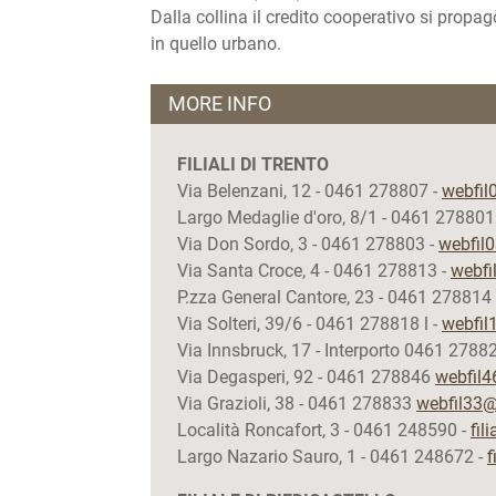
Dalla collina il credito cooperativo si propa
in quello urbano.
MORE INFO
FILIALI DI TRENTO
Via Belenzani, 12 - 0461 278807 -
webfil
Largo Medaglie d'oro, 8/1 - 0461 278801
Via Don Sordo, 3 - 0461 278803 -
webfil0
Via Santa Croce, 4 - 0461 278813 -
webfi
P.zza General Cantore, 23 - 0461 278814
Via Solteri, 39/6 - 0461 278818 l -
webfil
Via Innsbruck, 17 - Interporto 0461 2788
Via Degasperi, 92 - 0461 278846
webfil4
Via Grazioli, 38 - 0461 278833
webfil33@c
Località Roncafort, 3 - 0461 248590 -
fil
Largo Nazario Sauro, 1 - 0461 248672 -
f