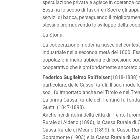
speculazione privata e agisce in coerenza con
Essa ha lo scopo di favorire i Soci e gli appa
servizi di banca, perseguendo il miglioramen
stessi e promuovendo lo sviluppo della coope
La Storia:
La cooperazione moderna nasce nel contesto
industriale nella seconda metà del 1800. Ess
popolazioni meno abbienti e di coesione socia
cooperativo che è profondamente ancorato a
Federico Guglielmo Raiffeisen
(1818-1888) f
particolare, delle Casse Rurali. Il suo modell
soci, fu importato anche nel Tirolo e nel Tre
La prima Cassa Rurale del Trentino fu fonda
Guetti (1847-1898).
Anche nei dintorni della città di Trento furo
Rurale di Aldeno (1896), la Cassa Rurale di 
Cassa Rurale di Meano (1899), la Cassa Rura
Sopramonte (1903) e la Cassa Rurale di Gar