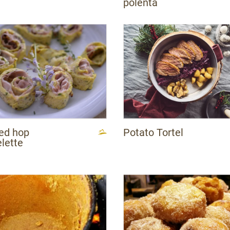
polenta
led hop
Potato Tortel
lette