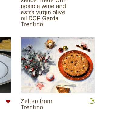
nosiola wine and
estra virgin olive
oil DOP Garda
Trentino
eto e Vallagarina
 e Vallagarina
Zelten from
Trentino