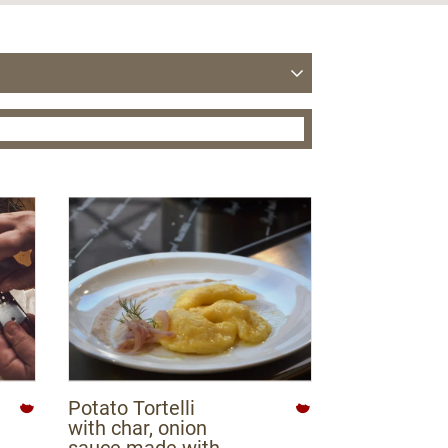
varone Luserna Vigolana
bbi
abbi
Passo Rolle, Primiero e Vanoi
i di Brenta
Potato Tortelli
with char, onion
sauce made with