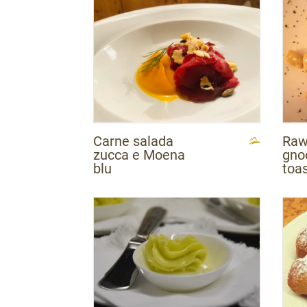
Carne salada
Raw
zucca e Moena
gno
blu
toa