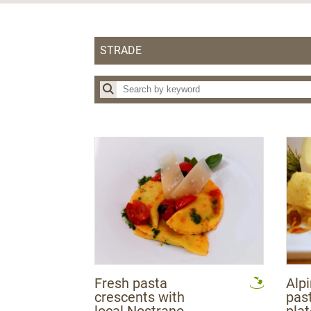
STRADE
Wine Route
Cheese Route
Apple Route
Fresh pasta
Alp
crescents with
pas
local Nostrano
plat