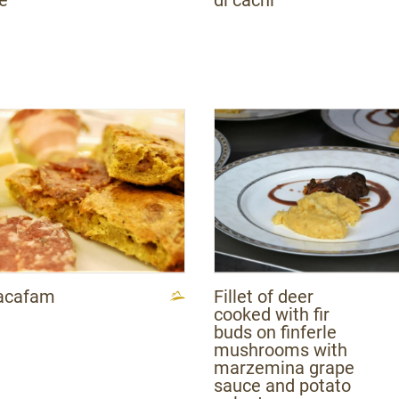
APT Val di Non
APT Valsugana Lagorai
Azienda per il Turismo di Rover
Azienda per il Turismo Rovereto
acafam
Fillet of deer
cooked with fir
buds on finferle
mushrooms with
marzemina grape
sauce and potato