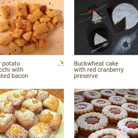
 potato
Buckwheat cake
cchi with
with red cranberry
sted bacon
preserve