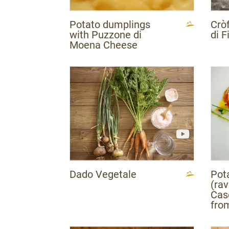
Potato dumplings
Cròf
with Puzzone di
di 
Moena Cheese
Dado Vegetale
Pota
(rav
Cas
from