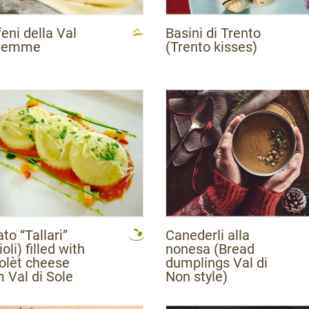
eni della Val
Basini di Trento
Fiemme
(Trento kisses)
to “Tallari”
Canederli alla
ioli) filled with
nonesa (Bread
olèt cheese
dumplings Val di
 Val di Sole
Non style)