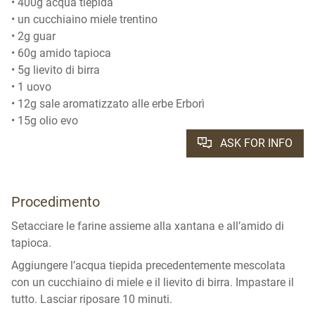
• 400g acqua tiepida
• un cucchiaino miele trentino
• 2g guar
• 60g amido tapioca
• 5g lievito di birra
• 1 uovo
• 12g sale aromatizzato alle erbe Erborì
• 15g olio evo
ASK FOR INFO
Procedimento
Setacciare le farine assieme alla xantana e all’amido di
tapioca.
Aggiungere l’acqua tiepida precedentemente mescolata
con un cucchiaino di miele e il lievito di birra. Impastare il
tutto. Lasciar riposare 10 minuti.