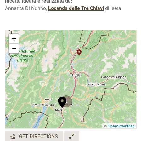
Ricetta ideata e realizzata da:
Annarita Di Nunno,
Locanda delle Tre Chiavi
di Isera
+
−
2
©
OpenStreetMap
GET DIRECTIONS