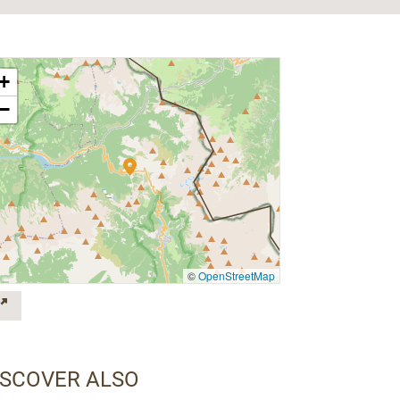
+
−
©
OpenStreetMap
ISCOVER ALSO