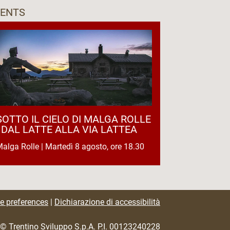
VENTS
SOTTO IL CIELO DI MALGA ROLLE
| DAL LATTE ALLA VIA LATTEA
alga Rolle | Martedì 8 agosto, ore 18.30
e preferences
|
Dichiarazione di accessibilità
© Trentino Sviluppo S.p.A. P.I. 00123240228