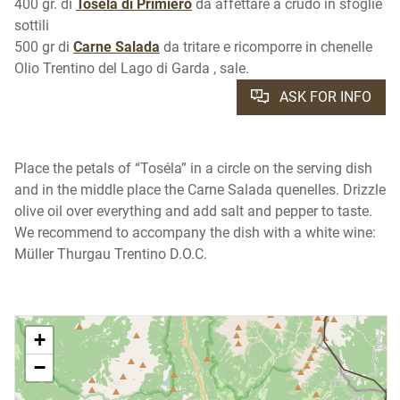
400 gr. di
Toséla di Primiero
da affettare a crudo in sfoglie
sottili
500 gr di
Carne Salada
da tritare e ricomporre in chenelle
Olio Trentino del Lago di Garda , sale.
ASK FOR INFO
Place the petals of “Toséla” in a circle on the serving dish
and in the middle place the Carne Salada quenelles. Drizzle
olive oil over everything and add salt and pepper to taste.
We recommend to accompany the dish with a white wine:
Müller Thurgau Trentino D.O.C.
+
−