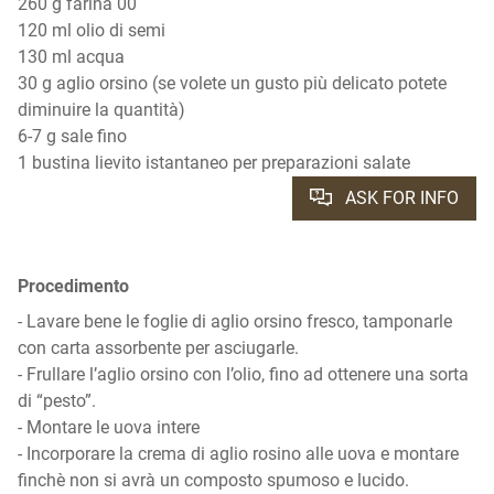
260 g farina 00
120 ml olio di semi
130 ml acqua
30 g aglio orsino (se volete un gusto più delicato potete
diminuire la quantità)
6-7 g sale fino
1 bustina lievito istantaneo per preparazioni salate
ASK FOR INFO
Procedimento
- Lavare bene le foglie di aglio orsino fresco, tamponarle
con carta assorbente per asciugarle.
- Frullare l’aglio orsino con l’olio, fino ad ottenere una sorta
di “pesto”.
- Montare le uova intere
- Incorporare la crema di aglio rosino alle uova e montare
finchè non si avrà un composto spumoso e lucido.