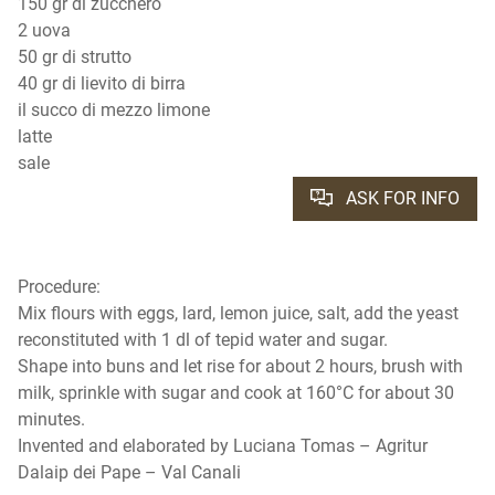
150 gr di zucchero
2 uova
50 gr di strutto
40 gr di lievito di birra
il succo di mezzo limone
latte
sale
ASK FOR INFO
Procedure:
Mix flours with eggs, lard, lemon juice, salt, add the yeast
reconstituted with 1 dl of tepid water and sugar.
Shape into buns and let rise for about 2 hours, brush with
milk, sprinkle with sugar and cook at 160°C for about 30
minutes.
Invented and elaborated by Luciana Tomas – Agritur
Dalaip dei Pape – Val Canali