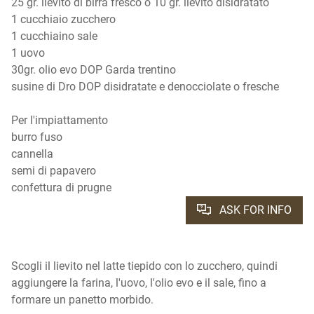
25 gr. lievito di birra fresco o 10 gr. lievito disidratato
1 cucchiaio zucchero
1 cucchiaino sale
1 uovo
30gr. olio evo DOP Garda trentino
susine di Dro DOP disidratate e denocciolate o fresche
Per l'impiattamento
burro fuso
cannella
semi di papavero
confettura di prugne
ASK FOR INFO
Scogli il lievito nel latte tiepido con lo zucchero, quindi
aggiungere la farina, l'uovo, l'olio evo e il sale, fino a
formare un panetto morbido.