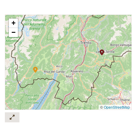
+
−
©
OpenStreetMap