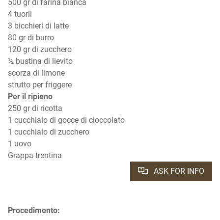
500 gr di farina bianca
4 tuorli
3 bicchieri di latte
80 gr di burro
120 gr di zucchero
½ bustina di lievito
scorza di limone
strutto per friggere
Per il ripieno
250 gr di ricotta
1 cucchiaio di gocce di cioccolato
1 cucchiaio di zucchero
1 uovo
Grappa trentina
ASK FOR INFO
Procedimento: