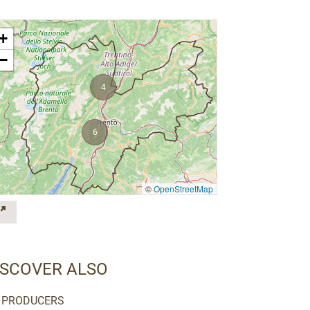
+
−
4
6
©
OpenStreetMap
ISCOVER ALSO
PRODUCERS