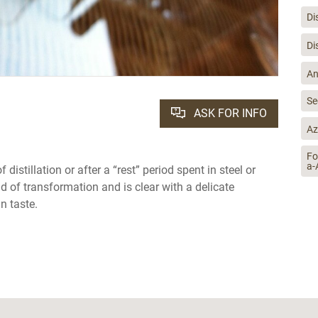
Di
Di
An
Se
ASK FOR INFO
Az
Fo
a-
distillation or after a “rest” period spent in steel or
d of transformation and is clear with a delicate
n taste.