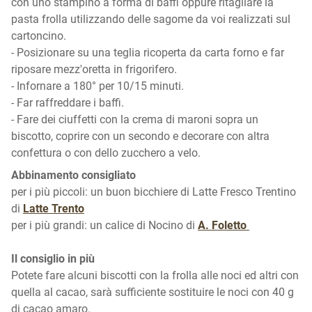
con uno stampino a forma di baffi oppure ritagliare la
pasta frolla utilizzando delle sagome da voi realizzati sul
cartoncino.
- Posizionare su una teglia ricoperta da carta forno e far
riposare mezz'oretta in frigorifero.
- Infornare a 180° per 10/15 minuti.
- Far raffreddare i baffi.
- Fare dei ciuffetti con la crema di maroni sopra un
biscotto, coprire con un secondo e decorare con altra
confettura o con dello zucchero a velo.
Abbinamento consigliato
per i più piccoli: un buon bicchiere di Latte Fresco Trentino
di
Latte Trento
per i più grandi: un calice di Nocino di
A. Foletto
Il consiglio in più
Potete fare alcuni biscotti con la frolla alle noci ed altri con
quella al cacao, sarà sufficiente sostituire le noci con 40 g
di cacao amaro.