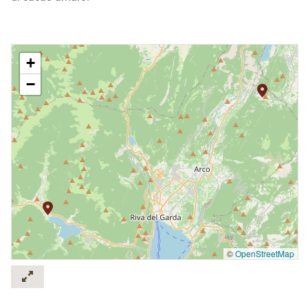
+
−
©
OpenStreetMap