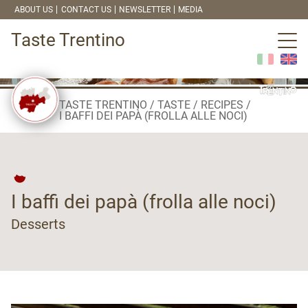
ABOUT US
CONTACT US
NEWSLETTER
MEDIA
Taste Trentino
TASTE TRENTINO
TASTE
RECIPES
I BAFFI DEI PAPÀ (FROLLA ALLE NOCI)
I baffi dei papà (frolla alle noci)
Desserts