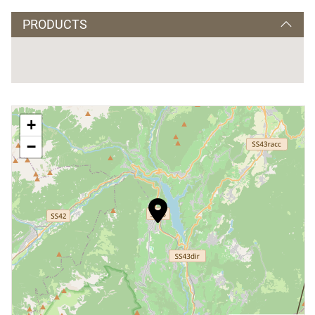
PRODUCTS
+
−