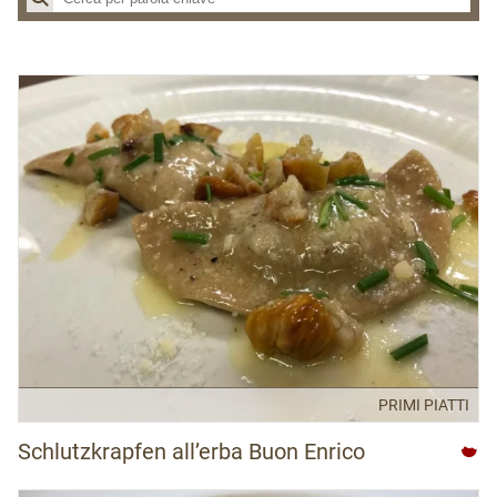
Dolci
APT Dolomiti Paganella
Drink
APT Garda Dolomiti
Pane
APT Madonna di Campiglio
Primi piatti
APT San Martino di Castrozza, Passo Rolle, Primiero e Vanoi
Secondi e contorni
APT Terme di Comano - Dolomiti di Brenta
APT Trento, Monte Bondone
APT Val di Fiemme
APT Val di Fassa
APT Val di Non
APT Valsugana Lagorai
Azienda per il Turismo di Rovereto e Vallagarina
PRIMI PIATTI
Azienda per il Turismo Rovereto e Vallagarina
Schlutzkrapfen all’erba Buon Enrico