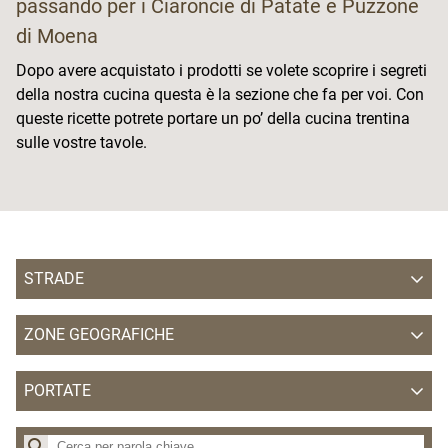
passando per i Ciaroncie di Patate e Puzzone
di Moena
Dopo avere acquistato i prodotti se volete scoprire i segreti
della nostra cucina questa è la sezione che fa per voi. Con
queste ricette potrete portare un po’ della cucina trentina
sulle vostre tavole.
STRADE
Strada del Vino
ZONE GEOGRAFICHE
Strada dei Formaggi
APT Alpe Cimbra - Folgaria Lavarone Luserna Vigolana
Strada della Mela
PORTATE
APT delle Valli di Sole Peio e Rabbi
Antipasti
APT delle Valli di Sole, Peio e Rabbi