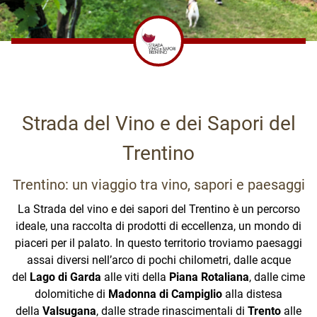
Strada del Vino e dei Sapori del
Trentino
STRADA DEL VINO E DEI SAPORI DEL TRENTINO
Amministrazioni Comunali | Municipality
Via della Villa, 6 - Villazzano di Trento (TN)
Trentino: un viaggio tra vino, sapori e paesaggi
APT Altopiano di Pinè e Valle di Cembra
Ala
Tel. +39 0461-921863
www.comune.ala.tn.it
Via Battisti 106
La Strada del vino e dei sapori del Trentino è un percorso
-
info@stradavinotrentino.com
38042 Baselga di Piné
Aldeno
ideale, una raccolta di prodotti di eccellenza, un mondo di
Presidente:
info@visitpinecembra.it
Sergio Valentini
www.comune.aldeno.tn.it
piaceri per il palato. In questo territorio troviamo paesaggi
Direzione:
www.visitpinecembra.it
Maddalena Prada
assai diversi nell’arco di pochi chilometri, dalle acque
Altavalle
Responsabile Eventi:
Lorenza Campolongo
del
Lago di Garda
alle viti della
Piana Rotaliana
, dalle cime
www.comune.altavalle.tn.it
dolomitiche di
Madonna di Campiglio
alla distesa
Avio
tastetrentino.it/strada-del-
della
Valsugana
, dalle strade rinascimentali di
Trento
alle
Alpe Cimbra APT Folgaria, Lavarone e Luserna