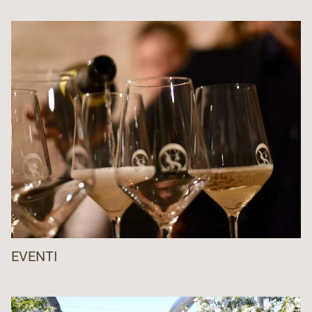
Consorzio Turistico Vigolana
www.vigolana.com
Consorzio Volontario di Tutela Formaggio Spressa
delle Giudicarie DOP
infospressadop@lattetrento.it
F.T.Bio - Federazione Trentina Biologico e
Biodinamico
f.t.bio.trentino@gmail.com
Federazione Provinciale Allevatori Trento
www.apatrento.com
Fondazione Edmund Mach - Istituto Agrario San
Michele all’Adige
www.fmach.it
EVENTI
Garda Trentino
www.gardatrentino.it
Movimento Turismo del Vino Trentino Alto Adige