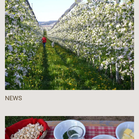
www.mtvtrentinoaltoadige.it
ONAV - Organizzazione Nazionale Assaggiatori di
Vino, sezione Trento
trento@onav.it
Proloco Giovo
www.festadelluva.tn.it
Proloco Mezzocorona
www.prolocomezzocorona.it
Proloco Mezzolombardo
www.prolocomezzolombardo.it
Proloco Ponte Arche
proloco.pontearche@gmail.com
NEWS
Proloco Roncegno
prolocoroncegno@gmail.com
Proloco Roverè della Luna
prolocordl@gmail.com