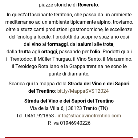
www.comune.avio.tn.it
vino
-
stradavinotrentino.com
-
info@stradavinotrentino.
piazze storiche di
Rovereto
.
Via Roma 67
Clicca qui per iscriverti alla nostra
Besenello
newsletter
!
38064 Folgaria
In quest’affascinante territorio, che passa da un ambiente
www.comune.besenello.tn.it
info@alpecimbra.it
mediterraneo ad un ambiente tipicamente alpino, troviamo,
Strada Vino Trentino
www.alpecimbra.it
Brentonico
oltre a stuzzicanti produzioni gastronomiche, le eccellenze
Facebook
www.comune.brentonico.tn.it
dell’enologia locale. I prodotti da scoprire spaziano così
dal
vino
ai
formaggi
, dai
salumi
alle
trote
,
Calliano
@StradaVinoTrentino
Instagram
dalla
frutta
agli
ortaggi
, passando per l’
olio
. Prodotti quali
www.comune.calliano.tn.it
il Trentodoc, il Müller Thurgau, il Vino Santo, il Marzemino,
APT Dolomiti di Brenta, Paganella, Andalo, Lago
Cembra Lisignago
Strada del Vino e dei Sapori
il Teroldego Rotaliano e la Grappa trentina ne sono le
di Molveno, Fai della Paganella, Cavedago,
www.comune.cembralisignago.tn.it
Youtube
del Trentino
punte di diamante.
Spormaggiore ScpA
Comano Terme
Scarica qui la mappa della
Strada del Vino e dei Sapori
Piazza Dolomiti 1
www.comune.comanoterme.tn.it
del Trentino
:
bit.ly/MappaSVST2024
38010 Andalo
Giovo
info@visitdolomitipaganella.it
Strada del Vino e dei Sapori del Trentino
www.comunegiovo.it
www.visitdolomitipaganella.it
Via della Villa 6, | 38123 Trento (TN)
Isera
Tel. 0461.921863 -
info@stradavinotrentino.com
www.comune.isera.tn.it
P. Iva 01946940226
Garda Trentino Spa - Azienda per il Turismo
Lavis
Largo Medaglie d’Oro al Valor Militare 5