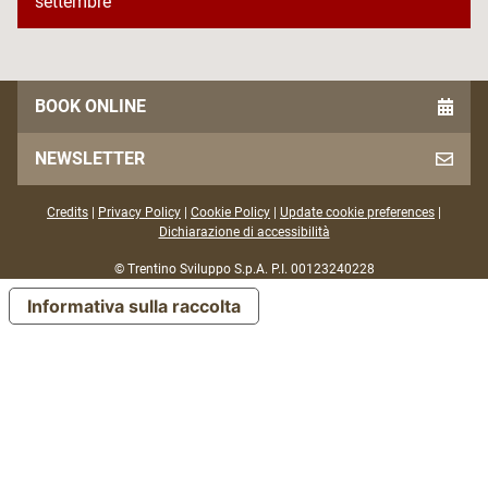
settembre
BOOK ONLINE
NEWSLETTER
Credits
|
Privacy Policy
|
Cookie Policy
|
Update cookie preferences
|
Dichiarazione di accessibilità
© Trentino Sviluppo S.p.A. P.I. 00123240228
Informativa sulla raccolta