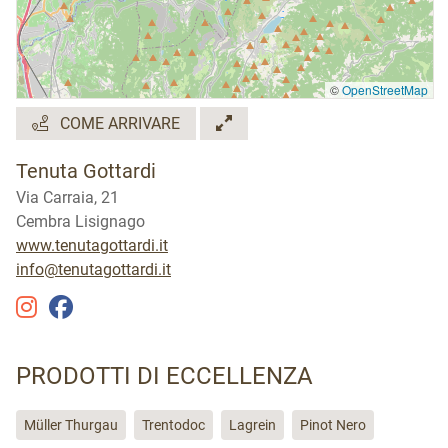
©
OpenStreetMap
COME ARRIVARE
Tenuta Gottardi
Via Carraia, 21
Cembra Lisignago
www.tenutagottardi.it
info@tenutagottardi.it
PRODOTTI DI ECCELLENZA
Müller Thurgau
Trentodoc
Lagrein
Pinot Nero