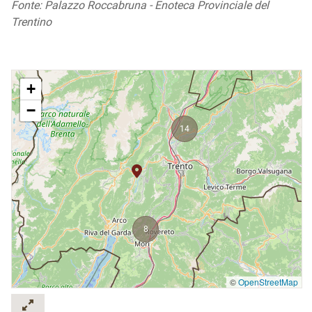
Fonte: Palazzo Roccabruna - Enoteca Provinciale del
Trentino
+
−
14
8
©
OpenStreetMap