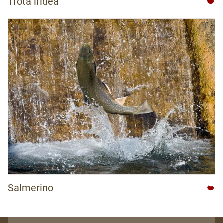
Trota iridea
Salmerino