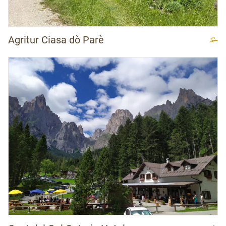
Agritur Ciasa dò Parè