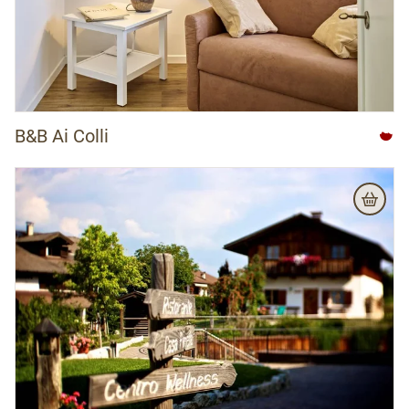
APT Val di Fassa
APT Val di Non
APT Valsugana Lagorai
Azienda per il Turismo Rovereto e Vallagarina
B&B Ai Colli