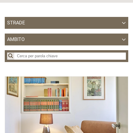
STRADE
Strada del Vino
AMBITO
Strada dei Formaggi
APT Alpe Cimbra - Folgaria Lavarone Luserna Vigolana
Strada della Mela
APT delle Valli di Sole Peio e Rabbi
APT delle Valli di Sole, Peio e Rabbi
APT Dolomiti Paganella
APT Garda Dolomiti
APT Madonna di Campiglio
APT San Martino di Castrozza, Passo Rolle, Primiero e Vanoi
APT Trento, Monte Bondone
APT Val di Fiemme