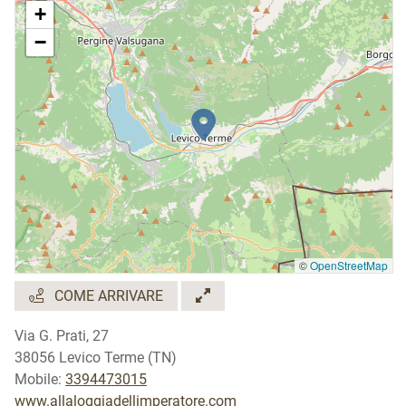
+
−
©
OpenStreetMap
COME ARRIVARE
Via G. Prati, 27
38056 Levico Terme (TN)
Mobile:
3394473015
www.allaloggiadellimperatore.com