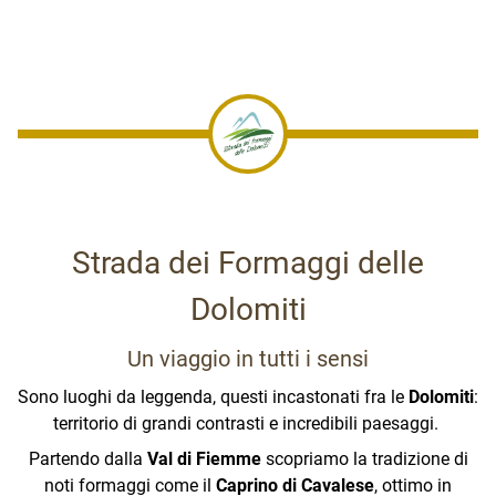
Trasparenza
Partners
Contatti
Info
Strada dei Formaggi delle
STRADA DEI FORMAGGI DELLE DOLOMITI
Statuto
Dolomiti
Via C.Battisti, 4 - 38037 Predazzo (TN)
Statuto Strada dei Formaggi delle Dolomiti
(file
Cell. 349 5499902 – 347 6590883
Un viaggio in tutti i sensi
.pdf, 44 kb)
Comunità territoriale della Val di Fiemme
Presidente
: Pierantonio Cordella
www.comunitavaldifiemme.tn.it
Sono luoghi da leggenda, questi incastonati fra le
Dolomiti
:
Coordinatrice
: Dora Tavernaro
territorio di grandi contrasti e incredibili paesaggi.
www.stradadeiformaggi.it
Bilancio
-
info@stradadeiformaggi.it
Partendo dalla
Val di Fiemme
scopriamo la tradizione di
Bilancio 2025
Comunità di Primiero
(file .pdf, 1 Mb)
Strada dei Formaggi delle
noti formaggi come il
Caprino di Cavalese
, ottimo in
www.primiero.tn.it
ApT Val di Fassa