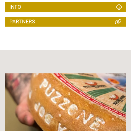
INFO
PARTNERS
ApT San Martino di Castrozza, Passo Rolle,
Primiero e Vanoi
Via Dante 6, Fiera di Primiero
Tel. +39 0439 62407
www.sanmartino.com
info@sanmartino.com