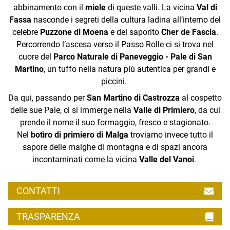
Facebook
Composizione organi direttivi
Dolomiti
abbinamento con il
miele
di queste valli. La vicina
Val di
Stréda de Roma 36, Canazei
Comitato di Gestione 2025-2028
Fassa
nasconde i segreti della cultura ladina all’interno del
Tel. +39 0462 609500
@stradadeiformaggi
Comun General de Fascia
celebre
Puzzone di Moena
e del saporito
Cher de Fascia
.
Obblighi Informativi legge 124/2017
Instagram
www.fassa.com
www.comungeneraldefascia.tn.it
Percorrendo l’ascesa verso il Passo Rolle ci si trova nel
info@fassa.com
Entrate da Enti Pubblici ed Enti locali anno 2025
cuore del
Parco Naturale di Paneveggio - Pale di San
@StradadeiFormaggi
Youtube
Martino
, un tuffo nella natura più autentica per grandi e
UNAT - Unione Albergatori
piccini.
www.unat.it
Da qui, passando per
San Martino di Castrozza
al cospetto
delle sue Pale, ci si immerge nella
Valle di Primiero
, da cui
ASAT – Sezione Val di Fassa
prende il nome il suo formaggio, fresco e stagionato.
ASAT – Sezione Primiero
Nel
botìro di primiero di Malga
troviamo invece tutto il
ASAT - Sezione Val di Fiemme
sapore delle malghe di montagna e di spazi ancora
ApT Val Fiemme Cembra
www.asat.it
incontaminati come la vicina
Valle del Vanoi
.
Via F.lli Bronzetti 60, Cavalese
Tel. +39 0462 241111
www.visitfiemme.it
CONTATTI
info@visitfiemme.it
TRASPARENZA