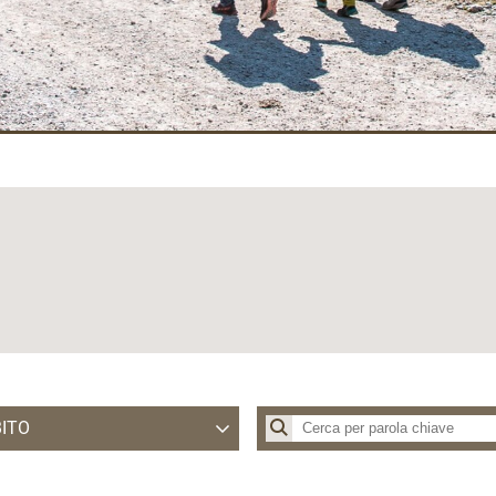
ITO
T Alpe Cimbra - Folgaria