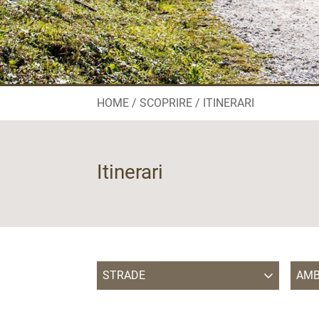
HOME
SCOPRIRE
ITINERARI
Itinerari
STRADE
AMB
Strada del Vino
AP