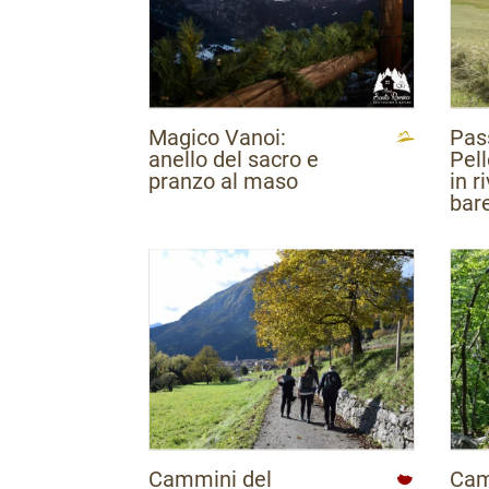
Magico Vanoi:
Pas
anello del sacro e
Pell
pranzo al maso
in r
bar
Cammini del
Cam