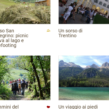
so San
Un sorso di
egrino: picnic
Trentino
iva al lago e
efooting
mini del
Un viaggio ai piedi