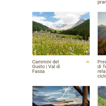
pran
Cammini del
Pre
Gusto | Val di
di T
Fassa
rela
cic