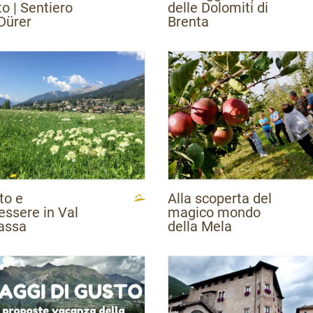
o | Sentiero
delle Dolomiti di
Dürer
Brenta
to e
Alla scoperta del
essere in Val
magico mondo
Fassa
della Mela