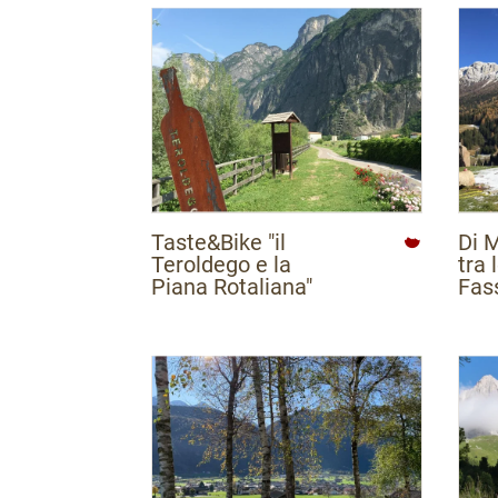
Lava
Strada dei Formaggi
AP
Strada della Mela
AP
AP
AP
AP
AP
Taste&Bike "il
Di 
Passo
Teroldego e la
tra 
AP
Piana Rotaliana"
Fas
AP
AP
AP
AP
Az
Vall