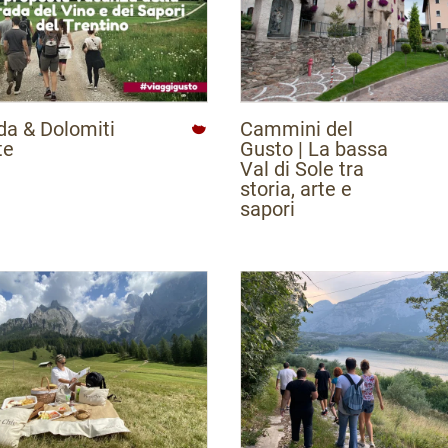
da & Dolomiti
Cammini del
te
Gusto | La bassa
Val di Sole tra
storia, arte e
sapori