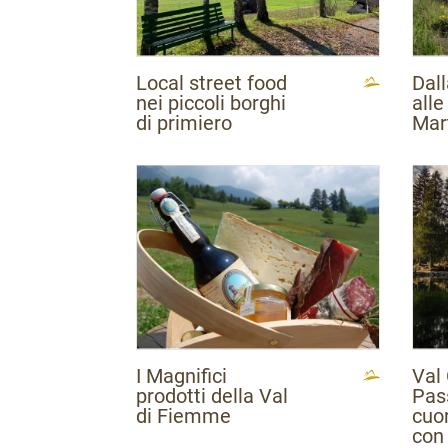
Az
Vall
Local street food
Dall
nei piccoli borghi
alle
di primiero
Mar
I Magnifici
Val 
prodotti della Val
Pas
di Fiemme
cuo
con 