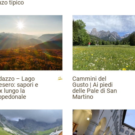
zo tipico
dazzo – Lago
Cammini del
esero: sapori e
Gusto | Ai piedi
x lungo la
delle Pale di San
lopedonale
Martino