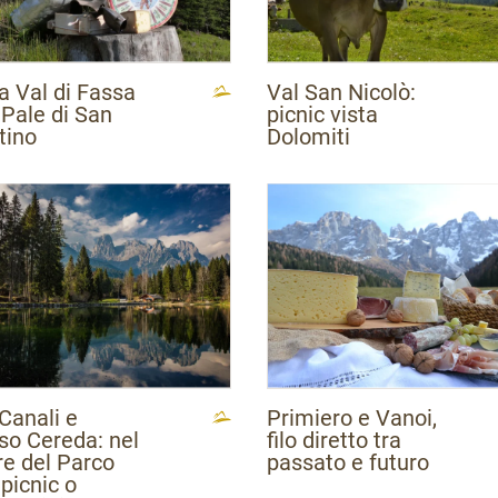
ienda per il Turismo Rovereto e
agarina
a Val di Fassa
Val San Nicolò:
 Pale di San
picnic vista
tino
Dolomiti
Canali e
Primiero e Vanoi,
so Cereda: nel
filo diretto tra
re del Parco
passato e futuro
picnic o