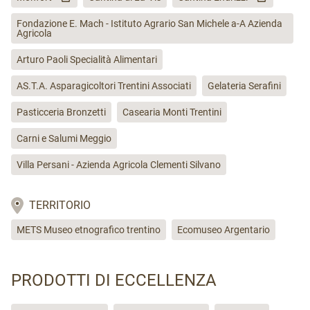
Laghi, Apt Valsugna. Se parti nei mesi invernali,
Fondazione E. Mach - Istituto Agrario San Michele a-A Azienda
ricordati di verificare anche se il percorso è innevato
Agricola
o meno.
Arturo Paoli Specialità Alimentari
Attrezzatura
AS.T.A. Asparagicoltori Trentini Associati
Gelateria Serafini
Il trekking è impegnativo, portati solo il necessario,
Pasticceria Bronzetti
Casearia Monti Trentini
ma non dimenticare scarponcini e racchette.
Carni e Salumi Meggio
Lo zaino ideale dovrebbe pesare attorno ai 6 kg.
Villa Persani - Azienda Agricola Clementi Silvano
TERRITORIO
METS Museo etnografico trentino
Ecomuseo Argentario
PRODOTTI DI ECCELLENZA