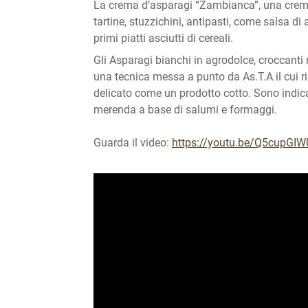
La crema d’asparagi “Zambianca”, una crem
tartine, stuzzichini, antipasti, come salsa 
primi piatti asciutti di cereali.
Gli Asparagi bianchi in agrodolce, croccanti n
una tecnica messa a punto da As.T.A il cui 
delicato come un prodotto cotto. Sono indica
merenda a base di salumi e formaggi.
Guarda il video:
https://youtu.be/Q5cupGI