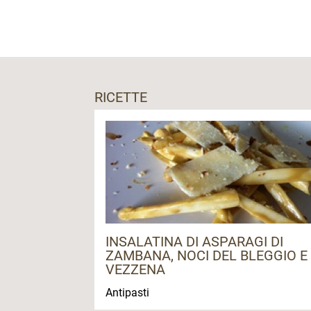
Apertura solo nel periodo primaverile:
da inizio aprile a fine maggio
Punti vendita stagionali:
Lavis (via Nazionale, accanto alla rotat
RICETTE
9.00 - 12.00 / 15.00 - 19.00 (tutti i giorn
Trento sud (c/o "Al Marinaio"):
prossima apertura.
INSALATINA DI ASPARAGI DI
ZAMBANA, NOCI DEL BLEGGIO E
VEZZENA
Antipasti