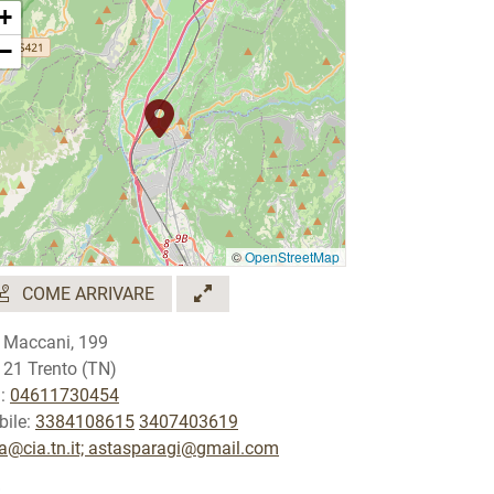
+
−
©
OpenStreetMap
COME ARRIVARE
 Maccani, 199
21 Trento (TN)
.:
04611730454
ile:
3384108615
3407403619
a@cia.tn.it; astasparagi@gmail.com