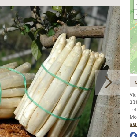
Via
381
Tel
Mob
ast