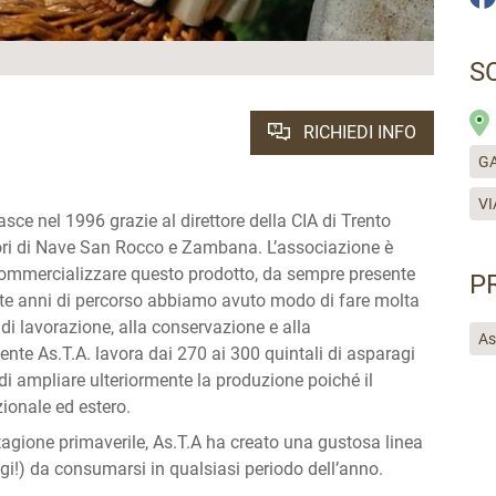
S
RICHIEDI INFO
GA
VI
asce nel 1996 grazie al direttore della CIA di Trento
ori di Nave San Rocco e Zambana. L’associazione è
 commercializzare questo prodotto, da sempre presente
P
sette anni di percorso abbiamo avuto modo di fare molta
e di lavorazione, alla conservazione e alla
As
te As.T.A. lavora dai 270 ai 300 quintali di asparagi
 di ampliare ulteriormente la produzione poiché il
ionale ed estero.
 stagione primaverile, As.T.A ha creato una gustosa linea
gi!) da consumarsi in qualsiasi periodo dell’anno.