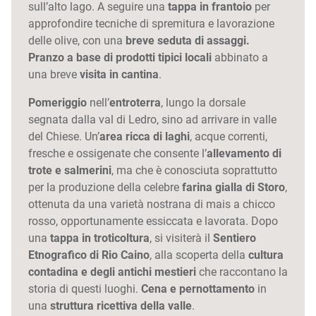
sull’alto lago. A seguire una
tappa in frantoio
per
approfondire tecniche di spremitura e lavorazione
delle olive, con una
breve seduta di assaggi.
Pranzo a base di prodotti tipici locali
abbinato a
una breve
visita in cantina
.
Pomeriggio
nell’
entroterra
, lungo la dorsale
segnata dalla val di Ledro, sino ad arrivare in valle
del Chiese. Un’
area ricca di laghi
, acque correnti,
fresche e ossigenate che consente l’
allevamento di
trote e salmerini
, ma che è conosciuta soprattutto
per la produzione della celebre
farina gialla di Storo
,
ottenuta da una varietà nostrana di mais a chicco
rosso, opportunamente essiccata e lavorata. Dopo
una
tappa in troticoltura
, si visiterà il
Sentiero
Etnografico di Rio Caino
, alla scoperta della
cultura
contadina e degli antichi mestieri
che raccontano la
storia di questi luoghi.
Cena e pernottamento
in
una
struttura ricettiva della valle
.