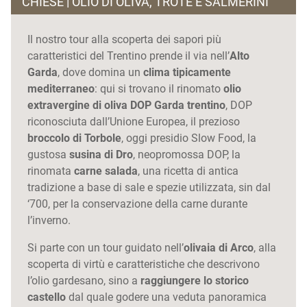
CHIESE | OLIO DI OLIVA, TROTE E SALMERINI
Il nostro tour alla scoperta dei sapori più
caratteristici del Trentino prende il via nell’
Alto
Garda
, dove domina un
clima tipicamente
mediterraneo
: qui si trovano il rinomato
olio
extravergine di oliva DOP Garda trentino
, DOP
riconosciuta dall’Unione Europea, il prezioso
broccolo di Torbole
, oggi presidio Slow Food, la
gustosa
susina di Dro
, neopromossa DOP, la
rinomata
carne salada
, una ricetta di antica
tradizione a base di sale e spezie utilizzata, sin dal
‘700, per la conservazione della carne durante
l’inverno.
Si parte con un tour guidato nell’
olivaia di Arco
, alla
scoperta di virtù e caratteristiche che descrivono
l’olio gardesano, sino a
raggiungere lo storico
castello
dal quale godere una veduta panoramica