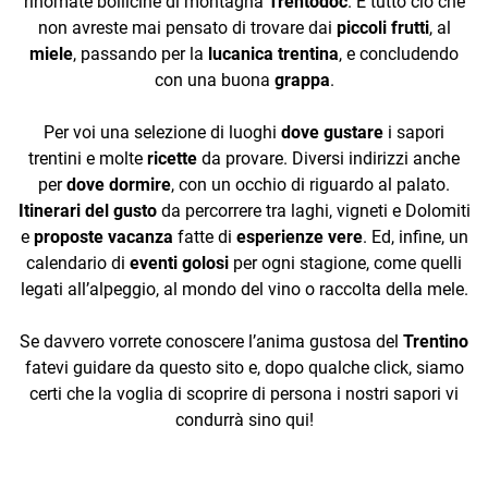
rinomate bollicine di montagna
Trentodoc
. E tutto ciò che
non avreste mai pensato di trovare dai
piccoli frutti
, al
miele
, passando per la
lucanica trentina
, e concludendo
con una buona
grappa
.
Per voi una selezione di luoghi
dove gustare
i sapori
trentini e molte
ricette
da provare. Diversi indirizzi anche
per
dove dormire
, con un occhio di riguardo al palato.
Itinerari del gusto
da percorrere tra laghi, vigneti e Dolomiti
e
proposte vacanza
fatte di
esperienze vere
. Ed, infine, un
calendario di
eventi golosi
per ogni stagione, come quelli
legati all’alpeggio, al mondo del vino o raccolta della mele.
Se davvero vorrete conoscere l’anima gustosa del
Trentino
fatevi guidare da questo sito e, dopo qualche click, siamo
certi che la voglia di scoprire di persona i nostri sapori vi
condurrà sino qui!