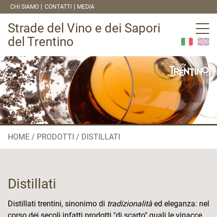
CHI SIAMO
CONTATTI
MEDIA
Strade del Vino e dei Sapori
del Trentino
HOME
PRODOTTI
DISTILLATI
Distillati
Distillati trentini, sinonimo di
tradizionalità
ed eleganza: nel
corso dei secoli infatti prodotti "di scarto" quali le vinacce