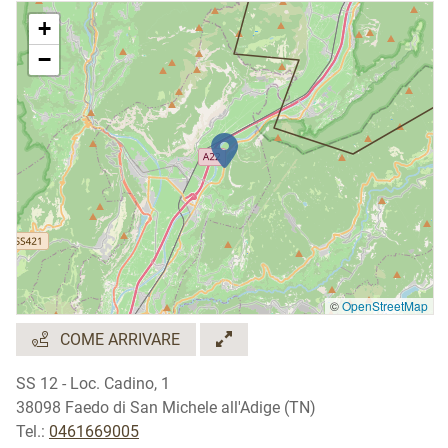
+
−
©
OpenStreetMap
COME ARRIVARE
SS 12 - Loc. Cadino, 1
38098 Faedo di San Michele all'Adige (TN)
Tel.:
0461669005