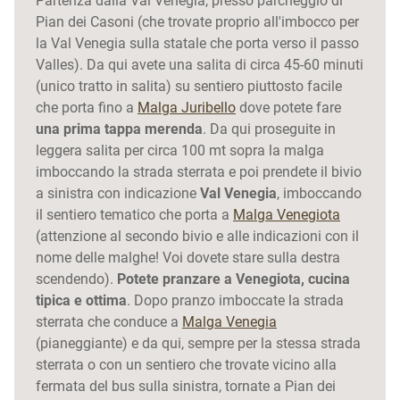
Partenza dalla Val Venegia, presso parcheggio di
Pian dei Casoni (che trovate proprio all'imbocco per
la Val Venegia sulla statale che porta verso il passo
Valles). Da qui avete una salita di circa 45-60 minuti
(unico tratto in salita) su sentiero piuttosto facile
che porta fino a
Malga Juribello
dove potete fare
una prima tappa merenda
. Da qui proseguite in
leggera salita per circa 100 mt sopra la malga
imboccando la strada sterrata e poi prendete il bivio
a sinistra con indicazione
Val Venegia
, imboccando
il sentiero tematico che porta a
Malga Venegiota
(attenzione al secondo bivio e alle indicazioni con il
nome delle malghe! Voi dovete stare sulla destra
scendendo).
Potete pranzare a Venegiota, cucina
tipica e ottima
. Dopo pranzo imboccate la strada
sterrata che conduce a
Malga Venegia
(pianeggiante) e da qui, sempre per la stessa strada
sterrata o con un sentiero che trovate vicino alla
fermata del bus sulla sinistra, tornate a Pian dei