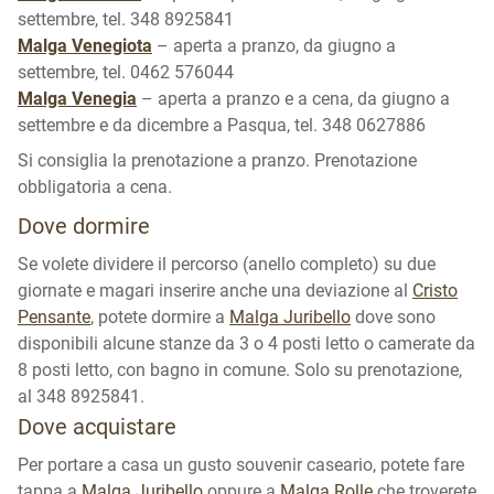
settembre, tel. 348 8925841
Malga Venegiota
– aperta a pranzo, da giugno a
settembre, tel. 0462 576044
Malga Venegia
– aperta a pranzo e a cena, da giugno a
settembre e da dicembre a Pasqua, tel. 348 0627886
Si consiglia la prenotazione a pranzo. Prenotazione
obbligatoria a cena.
Dove dormire
Se volete dividere il percorso (anello completo) su due
giornate e magari inserire anche una deviazione al
Cristo
Pensante
, potete dormire a
Malga Juribello
dove sono
disponibili alcune stanze da 3 o 4 posti letto o camerate da
8 posti letto, con bagno in comune. Solo su prenotazione,
al 348 8925841.
Dove acquistare
Per portare a casa un gusto souvenir caseario, potete fare
tappa a
Malga Juribello
oppure a
Malga Rolle
che troverete