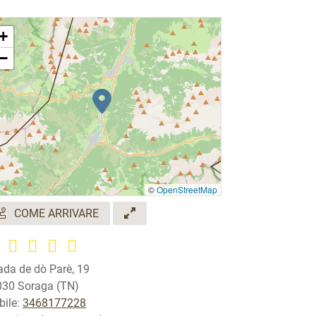
+
−
©
OpenStreetMap
COME ARRIVARE
ada de dò Parè, 19
30 Soraga (TN)
ile:
3468177228