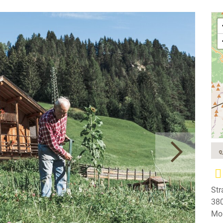
Str
380
Mob