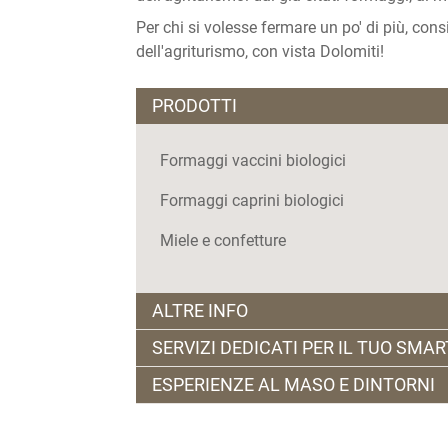
Per chi si volesse fermare un po' di più, co
dell'agriturismo, con vista Dolomiti!
PRODOTTI
Formaggi vaccini biologici
Formaggi caprini biologici
Miele e confetture
ALTRE INFO
SERVIZI DEDICATI PER IL TUO SMA
L'agriturismo è aperto tutto l'anno.
ESPERIENZE AL MASO E DINTORNI
L'Osteria, per la quale consigliamo la pre
• Wi-fi illimitato con fibra all’interno dell
18.30 alle 23.00
• Ogni pomeriggio potrai visitare la stall
• Accoglienti appartamenti in legno con vi