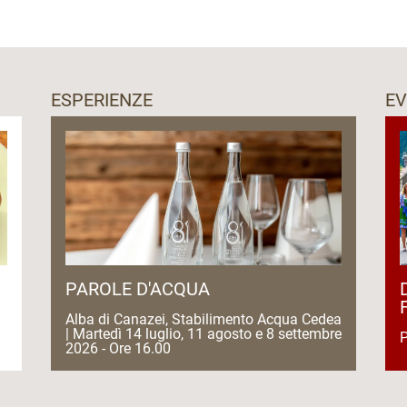
a scoperta della nostra azienda agricola tra mucche
uoi utilizzare il tuo balcone con comodo tavolino e
ino
ESPERIENZE
EV
 e ricarica insieme al nostro Alessandro, che ti
 in casa su richiesta) all’ora desiderata oppure
i con la natura
di Fassa Guest Card
agritur servito in casa su richiesta
hi
PAROLE D'ACQUA
Alba di Canazei, Stabilimento Acqua Cedea
| Martedì 14 luglio, 11 agosto e 8 settembre
P
2026 - Ore 16.00