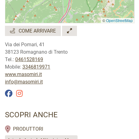
©
OpenStreetMap
COME ARRIVARE
Via dei Pomari, 41
38123 Romagnano di Trento
Tel.:
0461528169
Mobile:
3346819971
www.masomiri.it
info@masomiri.it
SCOPRI ANCHE
PRODUTTORI