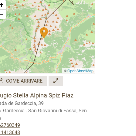
+
−
©
OpenStreetMap
COME ARRIVARE
fugio Stella Alpina Spiz Piaz
ada de Gardeccia, 39
. Gardeccia - San Giovanni di Fassa, Sèn
n
62760349
11413648