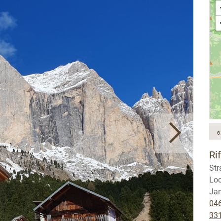
Ri
Str
Loc
Ja
04
33