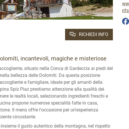
www
rif
RICHIEDI INFO
Dolomiti, incantevoli, magiche e misteriose
accogliente, situato nella Conca di Gardeccia ai piedi del
 nella bellezza delle Dolomiti. Da questa posizione
 accogliente e famigliare, ideale per gli amanti della
lpina Spiz Piaz prestiamo attenzione alla qualità dei
nere le realtà locali, selezionando ingredienti freschi e
 cucina propone numerose specialità fatte in casa,
zione. Il menù offre l'occasione per un'esperienza
biente circostante.
o insieme il gusto autentico della montagna, nel rispetto