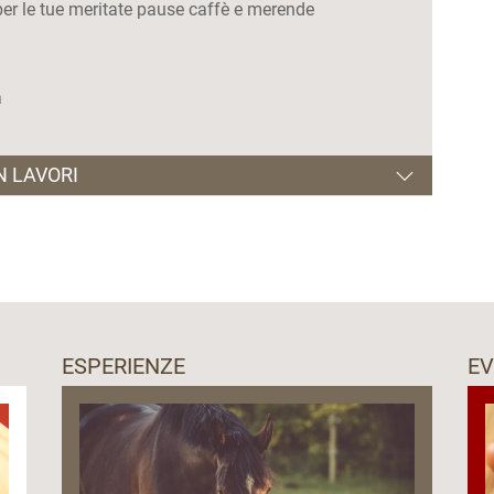
 per le tue meritate pause caffè e merende
a
N LAVORI
prati vista Dolomiti
 un sano relax nella natura, per gli amanti della
 pescare
e partendo direttamente dall’albergo. Tra le tante,
ESPERIENZE
EV
 del Fuciade
igliamo il
Percorso Kneipp in Loc. Fango
la Ski Area San Pellegrino