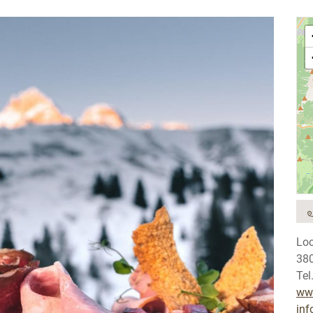
Loc
380
Tel
ww
in