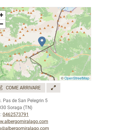
+
−
©
OpenStreetMap
COME ARRIVARE
. Pas de San Pelegrin 5
30 Soraga (TN)
.:
0462573791
w.albergomiralago.com
fo@albergomiralago.com