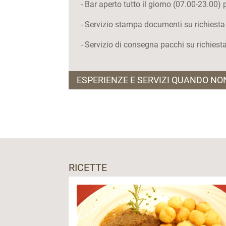
- Bar aperto tutto il giorno (07.00-23.00)
- Servizio stampa documenti su richiesta
- Servizio di consegna pacchi su richiest
ESPERIENZE E SERVIZI QUANDO NO
-
Cheesenic
, per la tua pausa pranzo sui 
- Accesso al laghetto (non balneabile) per
pesca in possesso di licenza, è possibile
- Potrai godere di passeggiate panoramich
RICETTE
per un breve break consigliamo: la
Conca
- Per il tuo momento di benessere ti cons
- Approfitta di tutte le attività estive del