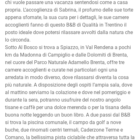
chi vuole passare una vacanza sentendosi come a casa
propria. L’accoglienza di Sabrina, il profumo delle sue torte
appena sfornate, la sua cura per i dettagli, le sue camere
accoglienti fanno di questo B&B di Qualità in Trentino il
posto ideale dove potersi rilassare avvolti dalla natura che
lo circonda.
Sotto Al Bosco si trova a Spiazzo, in Val Rendena a pochi
km da Madonna di Campiglio e dalle Dolomiti di Brenta,
nel cuore del Parco Naturale Adamello Brenta, offre tre
camere accoglienti e curate nei particolari ogni una
arredata in modo diverso, dove rilassarsi diventa la cosa
più naturale. A disposizione degli ospiti l’ampia sala, dove
al mattino serviamo la colazione e dove nel pomeriggio e
durante la sera, potranno usufruire del nostro angolo
tisane e caffè per una dolce merenda o per la tisana della
buona notte leggendo un buon libro. A due passi dal B&B
si trova la piscina comunale, il campo da golf a nove
buche, due rinomati centri termali, Caderzone Terme e
Comano, la bellissima pista ciclabile che attraversa tutta la