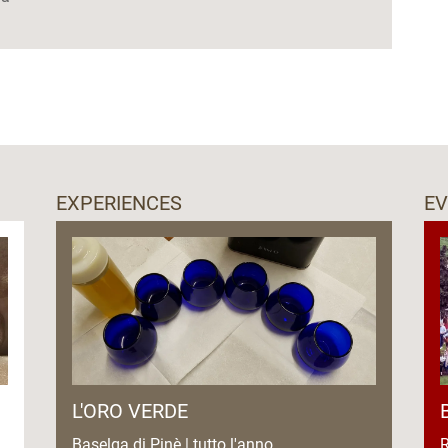
EXPERIENCES
E
L'ORO VERDE
Baselga di Pinè | tutto l'anno
R