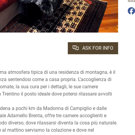
ASK FOR INFO
tima atmosfera tipica di una residenza di montagna, è il
nza sentendosi come a casa propria. L’accoglienza di
rnate, la sua cura per i dettagli, le sue camere
Trentino il posto ideale dove potersi rilassare avvolti
endena a pochi km da Madonna di Campiglio e dalle
ale Adamello Brenta, offre tre camere accoglienti e
odo diverso, dove rilassarsi diventa la cosa più naturale.
e al mattino serviamo la colazione e dove nel