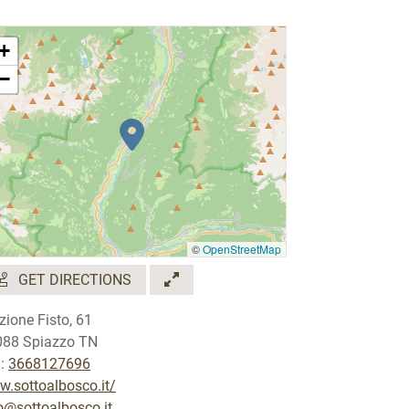
+
−
©
OpenStreetMap
GET DIRECTIONS
zione Fisto, 61
088 Spiazzo TN
.:
3668127696
.sottoalbosco.it/
o@sottoalbosco.it