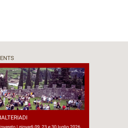
VENTS
BALTERIADI
overeto | giovedì 09, 23 e 30 luglio 2026