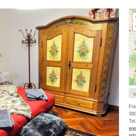
Fra
38
Tel
www
inf