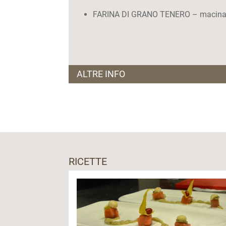
FARINA DI GRANO TENERO – macinata
ALTRE INFO
Visite e degustazioni guidate:
Degustazioni guidate eslcusivamente su
RICETTE