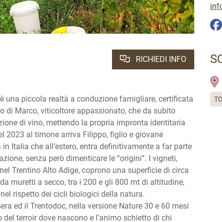
inf
S
RICHIEDI INFO
 è una piccola realtà a conduzione famigliare, certificata
TO
 di Marco, viticoltore appassionato, che da subito
zione di vino, mettendo la propria impronta identitaria
l 2023 al timone arriva Filippo, figlio e giovane
in Italia che all’estero, entra definitivamente a far parte
one, senza però dimenticare le “origini”. I vigneti,
a nel Trentino Alto Adige, coprono una superficie di circa
da muretti a secco, tra i 200 e gli 800 mt di altitudine,
el rispetto dei cicli biologici della natura.
Isera ed il Trentodoc, nella versione Nature 30 e 60 mesi
so del terroir dove nascono e l’animo schietto di chi