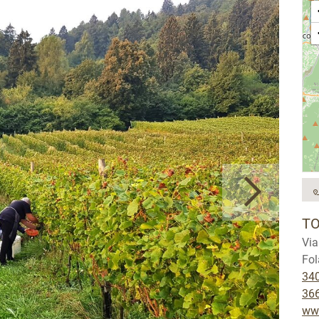
TO
Via
Fol
34
36
www