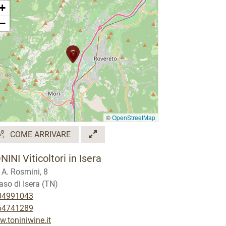
+
−
©
OpenStreetMap
COME ARRIVARE
NINI Viticoltori in Isera
 A. Rosmini, 8
aso di Isera (TN)
04991043
64741289
.toniniwine.it