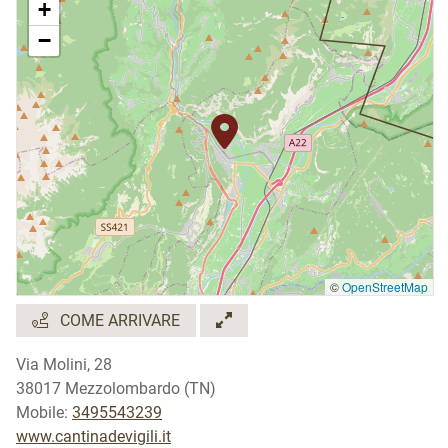
+
Lingue parlate:
−
Inglese
©
OpenStreetMap
COME ARRIVARE
Via Molini, 28
38017 Mezzolombardo (TN)
Mobile:
3495543239
www.cantinadevigili.it