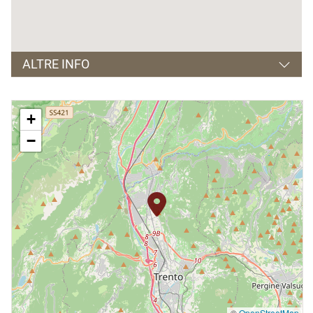
ALTRE INFO
Lingue parlate
+
inglese, tedesco, francese e spagnolo
−
©
OpenStreetMap