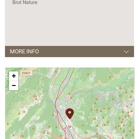
Brut Nature
MORE INFO
Lingue parlate
+
inglese, tedesco, francese e spagnolo
−