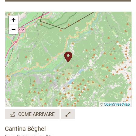
Orari di apertura:
+
Tutti i giorni, dalle 11.00 alle 17.00
−
Possibilità di visita aziendale con degustazione vini
abbinati ad una selezione di prodotti gastronomici
locali
©
OpenStreetMap
COME ARRIVARE
Cantina Béghel