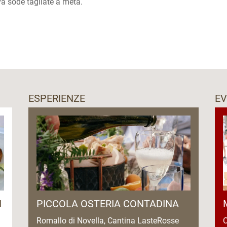
a sode tagliate a metà.
ESPERIENZE
EV
N
PICCOLA OSTERIA CONTADINA
Romallo di Novella, Cantina LasteRosse
C