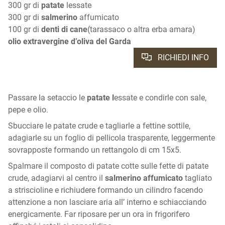
300 gr di
patate
lessate
300 gr di
salmerino
affumicato
100 gr di
denti di cane
(tarassaco o altra erba amara)
olio extravergine d’oliva del Garda
RICHIEDI INFO
Passare la setaccio le
patate l
essate e condirle con sale,
pepe e olio.
Sbucciare le patate crude e tagliarle a fettine sottile,
adagiarle su un foglio di pellicola trasparente, leggermente
sovrapposte formando un rettangolo di cm 15x5.
Spalmare il composto di patate cotte sulle fette di patate
crude, adagiarvi al centro il
salmerino affumicato
tagliato
a striscioline e richiudere formando un cilindro facendo
attenzione a non lasciare aria all’ interno e schiacciando
energicamente. Far riposare per un ora in frigorifero