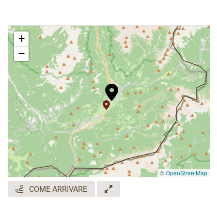
+
−
©
OpenStreetMap
COME ARRIVARE