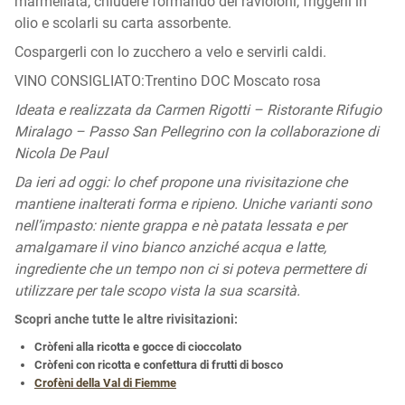
marmellata, chiudere formando dei ravioloni, friggerli in
olio e scolarli su carta assorbente.
Cospargerli con lo zucchero a velo e servirli caldi.
VINO CONSIGLIATO:Trentino DOC Moscato rosa
Ideata e realizzata da Carmen Rigotti – Ristorante Rifugio
Miralago – Passo San Pellegrino con la collaborazione di
Nicola De Paul
Da ieri ad oggi: lo chef propone una rivisitazione che
mantiene inalterati forma e ripieno.
Uniche varianti sono
nell’impasto: niente grappa e nè patata lessata e per
amalgamare il vino bianco anziché acqua e latte,
ingrediente che un tempo non ci si poteva permettere di
utilizzare per tale scopo vista la sua scarsità.
Scopri anche tutte le altre rivisitazioni:
Cròfeni alla ricotta e gocce di cioccolato
Cròfeni con ricotta e confettura di frutti di bosco
Crofèni della Val di Fiemme