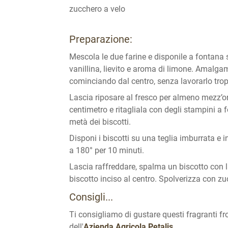
zucchero a velo
Preparazione:
Mescola le due farine e disponile a fontana s
vanillina, lievito e aroma di limone. Amalga
cominciando dal centro, senza lavorarlo tro
Lascia riposare al fresco per almeno mezz’o
centimetro e ritagliala con degli stampini a
metà dei biscotti.
Disponi i biscotti su una teglia imburrata e i
a 180° per 10 minuti.
Lascia raffreddare, spalma un biscotto con 
biscotto inciso al centro. Spolverizza con zu
Consigli...
Ti consigliamo di gustare questi fragranti f
dell'
Azienda Agricola Petalis.