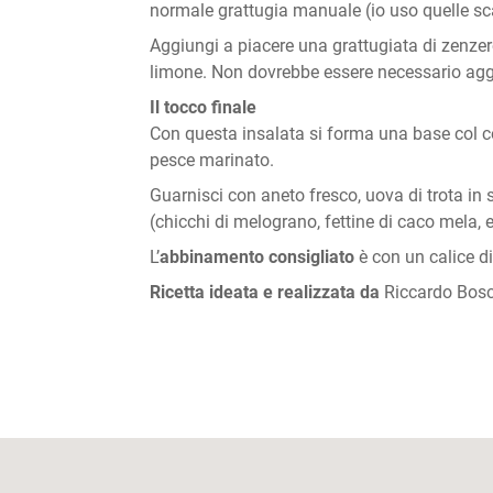
normale grattugia manuale (io uso quelle sca
Aggiungi a piacere una grattugiata di zenzero
limone. Non dovrebbe essere necessario aggiu
Il tocco finale
Con questa insalata si forma una base col co
pesce marinato.
Guarnisci con aneto fresco, uova di trota in 
(chicchi di melograno, fettine di caco mela, e
L’
abbinamento consigliato
è con un calice d
Ricetta ideata e realizzata da
Riccardo Bos