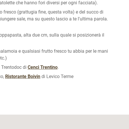
tolette che hanno fori diversi per ogni facciata).
 fresco (grattugia fine, questa volta) e del succo di
ngere sale, ma su questo lascio a te l'ultima parola.
ppapasta, alta due cm, sulla quale si posizionerà il
salamoia e qualsiasi frutto fresco tu abbia per le mani
tc.)
i Trentodoc di
Cenci Trentino
.
co,
Ristorante Boivin
di Levico Terme