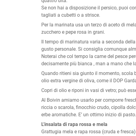
quattro dita.
Se non hai a disposizione il persico, puoi com
tagliati a cubetti o a strisce.
Per la marinata usa un terzo di aceto di mela 
zucchero e pepe rosa in grani.
Il tempo di marinatura varia a seconda della gr
gusto personale. Si consiglia comunque alme
Noterai che col tempo la carne del pesce per
decisamente più bianca , man a mano che l
Quando ritieni sia giunto il momento, scola 
olio extra vergine di oliva, come il DOP Gard
Copri di olio e riponi in vasi di vetro; può es
Al Boivin amiamo usarlo per comporre fresche
riccia o scarola, finocchio crudo, cipolla dol
erbe aromatiche. E’ un ottimo inizio di pasto
L'insalata di rapa rossa e mela
Grattugia mela e rapa rossa (cruda e fresca) 