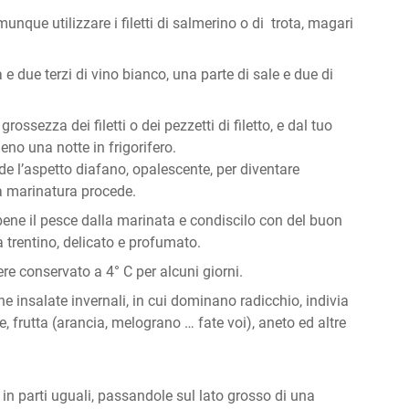
unque utilizzare i filetti di salmerino o di trota, magari
e due terzi di vino bianco, una parte di sale e due di
ossezza dei filetti o dei pezzetti di filetto, e dal tuo
no una notte in frigorifero.
de l’aspetto diafano, opalescente, per diventare
a marinatura procede.
bene il pesce dalla marinata e condiscilo con del buon
a trentino, delicato e profumato.
sere conservato a 4° C per alcuni giorni.
 insalate invernali, in cui dominano radicchio, indivia
ce, frutta (arancia, melograno … fate voi), aneto ed altre
.
in parti uguali, passandole sul lato grosso di una