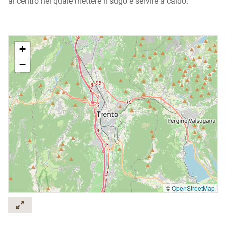
al centro nel quale mettere il sugo e servire a caldo.
+
−
©
OpenStreetMap