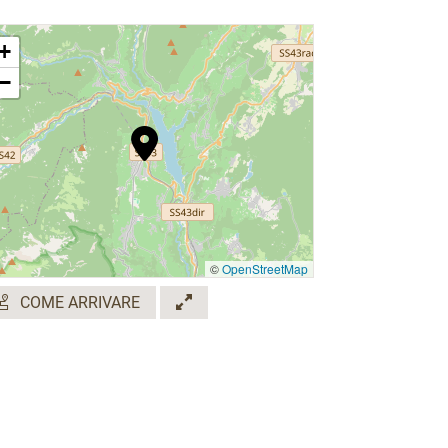
+
−
©
OpenStreetMap
COME ARRIVARE