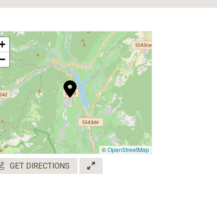
+
−
©
OpenStreetMap
GET DIRECTIONS